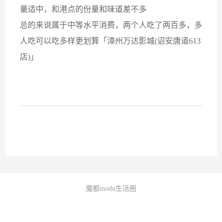
量适中，和港点的份量和味道差不多
总的来说属于中等水平消费，两个人吃了两百多，多
人吃可以吃多样更划算「漳州万达影城(诏安唐道613
店)」
魔都modu生活圈